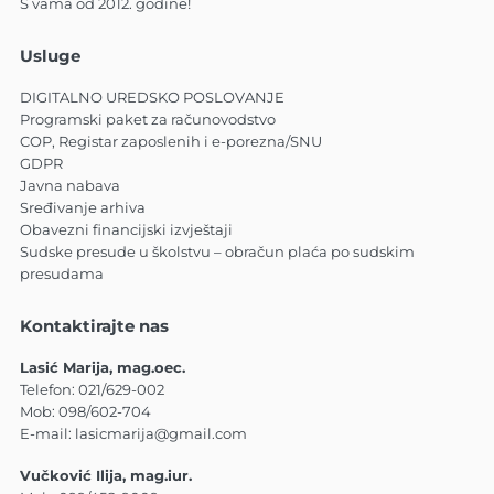
S vama od 2012. godine!
Usluge
DIGITALNO UREDSKO POSLOVANJE
Programski paket za računovodstvo
COP, Registar zaposlenih i e-porezna/SNU
GDPR
Javna nabava
Sređivanje arhiva
Obavezni financijski izvještaji
Sudske presude u školstvu – obračun plaća po sudskim
presudama
Kontaktirajte nas
Lasić Marija, mag.oec.
Telefon:
021/629-002
Mob:
098/602-704
E-mail:
lasicmarija@gmail.com
Vučković Ilija, mag.iur.