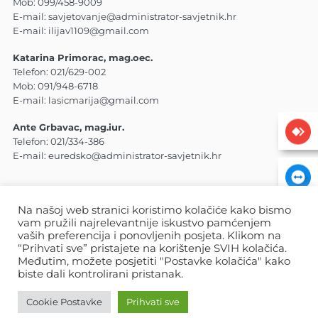
Mob:
099/458-9009
E-mail:
savjetovanje@administrator-savjetnik.hr
E-mail:
ilijav1109@gmail.com
Katarina Primorac, mag.oec.
Telefon:
021/629-002
Mob:
091/948-6718
E-mail:
lasicmarija@gmail.com
Ante Grbavac, mag.iur.
Telefon:
021/334-386
E-mail:
euredsko@administrator-savjetnik.hr
Na našoj web stranici koristimo kolačiće kako bismo
vam pružili najrelevantnije iskustvo pamćenjem
© 2026
vaših preferencija i ponovljenih posjeta. Klikom na
Politika privatnosti
Izjava o kolačićima
“Prihvati sve” pristajete na korištenje SVIH kolačića.
Međutim, možete posjetiti "Postavke kolačića" kako
biste dali kontrolirani pristanak.
Cookie Postavke
Prihvati sve